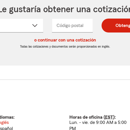
Le gustaría obtener una cotizació
cione
Código postal
Ingresa
Ingresa
Obteng
_____
un
un
re
código
código
cto
o continuar con una cotización
postal
postal
de
de
Todas las cotizaciones y documentos serán proporcionados en inglés.
egable
5
5
dígitos
dígitos
diomas:
Horas de oficina (
EST
):
nglés
Lun. - vie. de 9:00 AM a 5:00
spañol
PM