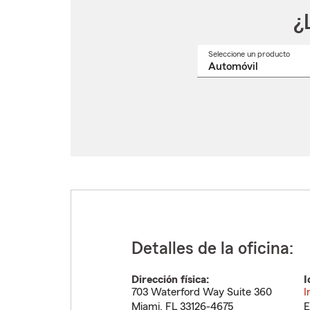
¿
Seleccione un producto
Selec
un
nomb
de
produ
del
menú
despl
Detalles de la oficina:
Dirección física:
I
703 Waterford Way Suite 360
I
Miami
,
FL
33126-4675
E