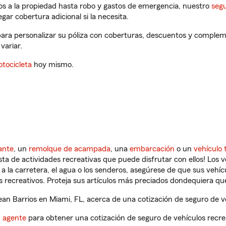
os a la propiedad hasta robo y gastos de emergencia, nuestro
segu
gar cobertura adicional si la necesita.
para personalizar su póliza con coberturas, descuentos y complem
variar.
tocicleta
hoy mismo.
ante
, un
remolque de acampada
, una
embarcación
o un
vehículo 
ista de actividades recreativas que puede disfrutar con ellos! Los 
a la carretera, el agua o los senderos, asegúrese de que sus vehí
 recreativos. Proteja sus artículos más preciados dondequiera qu
n Barrios en Miami, FL, acerca de una cotización de seguro de ve
n agente
para obtener una cotización de seguro de vehículos recre