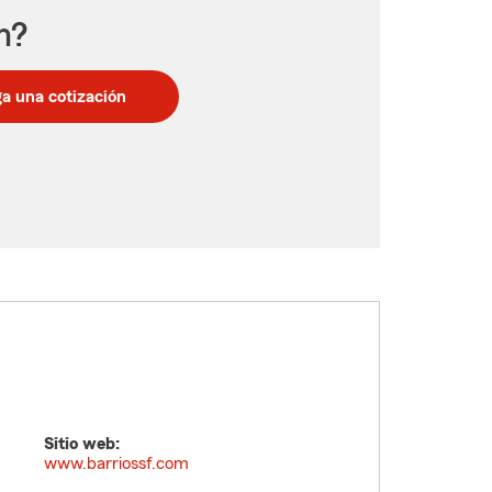
n?
a una cotización
Sitio web:
www.barriossf.com