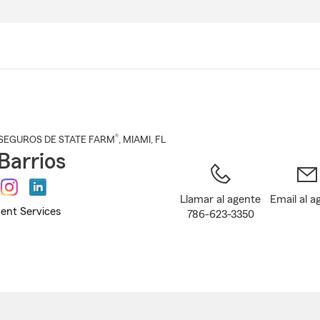
Pasar
al
contenido
principal
®
SEGUROS DE STATE FARM
,
MIAMI
, FL
Barrios
Llamar al agente
Email al a
ent Services
786-623-3350