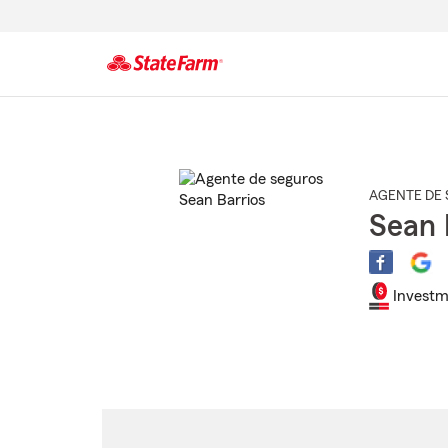
Comienzo
del
contenido
principal
AGENTE DE 
Sean 
Investm